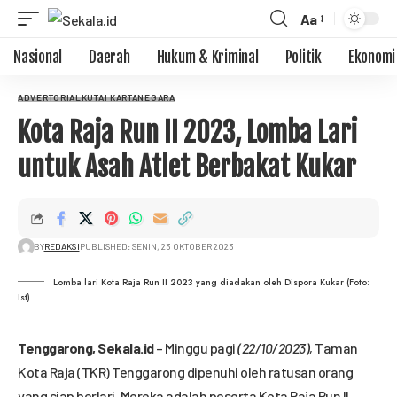
Aa
Nasional
Daerah
Hukum & Kriminal
Politik
Ekonomi
ADVERTORIAL
KUTAI KARTANEGARA
Kota Raja Run II 2023, Lomba Lari
untuk Asah Atlet Berbakat Kukar
BY
REDAKSI
PUBLISHED: SENIN, 23 OKTOBER 2023
Lomba lari Kota Raja Run II 2023 yang diadakan oleh Dispora Kukar (Foto:
Ist)
Tenggarong,
Sekala.id
– Minggu pagi
(22/10/2023),
Taman
Kota Raja (TKR) Tenggarong dipenuhi oleh ratusan orang
yang siap berlari. Mereka adalah peserta Kota Raja Run II