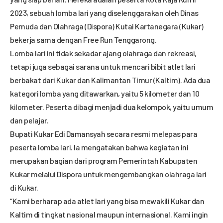
2023, sebuah lomba lari yang diselenggarakan oleh Dinas
Pemuda dan Olahraga (Dispora) Kutai Kartanegara (Kukar)
bekerja sama dengan Free Run Tenggarong.
Lomba lari ini tidak sekadar ajang olahraga dan rekreasi,
tetapi juga sebagai sarana untuk mencari bibit atlet lari
berbakat dari Kukar dan Kalimantan Timur (Kaltim). Ada dua
kategori lomba yang ditawarkan, yaitu 5 kilometer dan 10
kilometer. Peserta dibagi menjadi dua kelompok, yaitu umum
dan pelajar.
Bupati Kukar Edi Damansyah secara resmi melepas para
peserta lomba lari. Ia mengatakan bahwa kegiatan ini
merupakan bagian dari program Pemerintah Kabupaten
Kukar melalui Dispora untuk mengembangkan olahraga lari
di Kukar.
“Kami berharap ada atlet lari yang bisa mewakili Kukar dan
Kaltim di tingkat nasional maupun internasional. Kami ingin