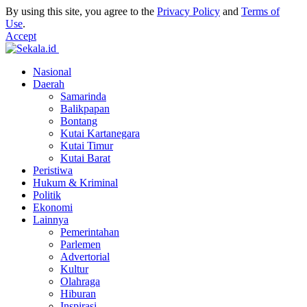
By using this site, you agree to the
Privacy Policy
and
Terms of
Use
.
Accept
Nasional
Daerah
Samarinda
Balikpapan
Bontang
Kutai Kartanegara
Kutai Timur
Kutai Barat
Peristiwa
Hukum & Kriminal
Politik
Ekonomi
Lainnya
Pemerintahan
Parlemen
Advertorial
Kultur
Olahraga
Hiburan
Inspirasi