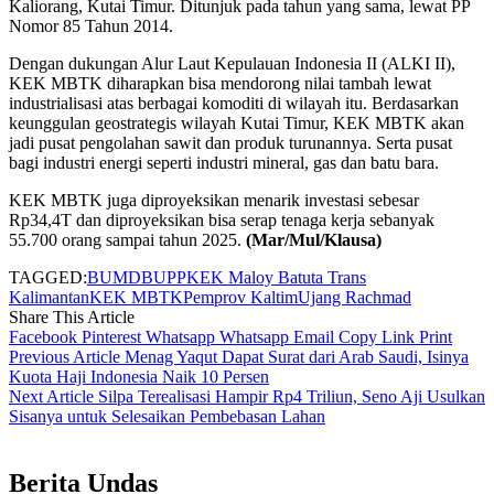
Kaliorang, Kutai Timur. Ditunjuk pada tahun yang sama, lewat PP
Nomor 85 Tahun 2014.
Dengan dukungan Alur Laut Kepulauan Indonesia II (ALKI II),
KEK MBTK diharapkan bisa mendorong nilai tambah lewat
industrialisasi atas berbagai komoditi di wilayah itu. Berdasarkan
keunggulan geostrategis wilayah Kutai Timur, KEK MBTK akan
jadi pusat pengolahan sawit dan produk turunannya. Serta pusat
bagi industri energi seperti industri mineral, gas dan batu bara.
KEK MBTK juga diproyeksikan menarik investasi sebesar
Rp34,4T dan diproyeksikan bisa serap tenaga kerja sebanyak
55.700 orang sampai tahun 2025.
(Mar/Mul/Klausa)
TAGGED:
BUMD
BUPP
KEK Maloy Batuta Trans
Kalimantan
KEK MBTK
Pemprov Kaltim
Ujang Rachmad
Share This Article
Facebook
Pinterest
Whatsapp
Whatsapp
Email
Copy Link
Print
Previous Article
Menag Yaqut Dapat Surat dari Arab Saudi, Isinya
Kuota Haji Indonesia Naik 10 Persen
Next Article
Silpa Terealisasi Hampir Rp4 Triliun, Seno Aji Usulkan
Sisanya untuk Selesaikan Pembebasan Lahan
Berita Undas