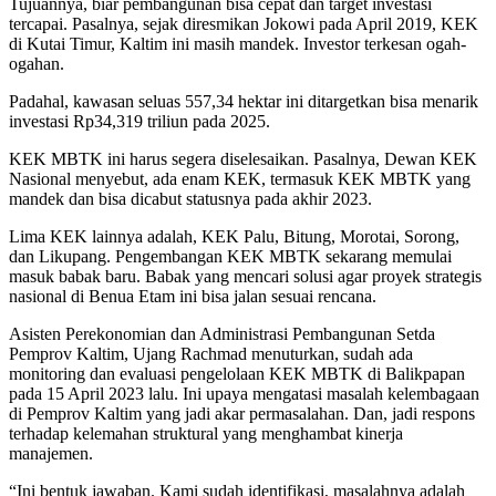
Tujuannya, biar pembangunan bisa cepat dan target investasi
tercapai. Pasalnya, sejak diresmikan Jokowi pada April 2019, KEK
di Kutai Timur, Kaltim ini masih mandek. Investor terkesan ogah-
ogahan.
Padahal, kawasan seluas 557,34 hektar ini ditargetkan bisa menarik
investasi Rp34,319 triliun pada 2025.
KEK MBTK ini harus segera diselesaikan. Pasalnya, Dewan KEK
Nasional menyebut, ada enam KEK, termasuk KEK MBTK yang
mandek dan bisa dicabut statusnya pada akhir 2023.
Lima KEK lainnya adalah, KEK Palu, Bitung, Morotai, Sorong,
dan Likupang. Pengembangan KEK MBTK sekarang memulai
masuk babak baru. Babak yang mencari solusi agar proyek strategis
nasional di Benua Etam ini bisa jalan sesuai rencana.
Asisten Perekonomian dan Administrasi Pembangunan Setda
Pemprov Kaltim, Ujang Rachmad menuturkan, sudah ada
monitoring dan evaluasi pengelolaan KEK MBTK di Balikpapan
pada 15 April 2023 lalu. Ini upaya mengatasi masalah kelembagaan
di Pemprov Kaltim yang jadi akar permasalahan. Dan, jadi respons
terhadap kelemahan struktural yang menghambat kinerja
manajemen.
“Ini bentuk jawaban. Kami sudah identifikasi, masalahnya adalah