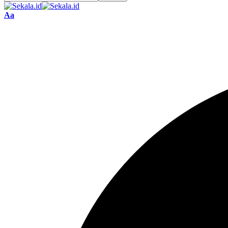
Font
Aa
Resizer