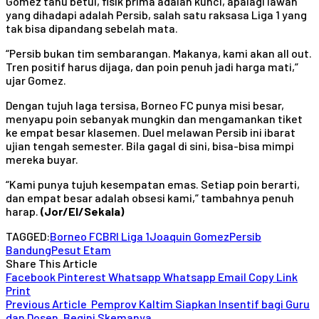
Gomez tahu betul, fisik prima adalah kunci, apalagi lawan
yang dihadapi adalah Persib, salah satu raksasa Liga 1 yang
tak bisa dipandang sebelah mata.
“Persib bukan tim sembarangan. Makanya, kami akan all out.
Tren positif harus dijaga, dan poin penuh jadi harga mati,”
ujar Gomez.
Dengan tujuh laga tersisa, Borneo FC punya misi besar,
menyapu poin sebanyak mungkin dan mengamankan tiket
ke empat besar klasemen. Duel melawan Persib ini ibarat
ujian tengah semester. Bila gagal di sini, bisa-bisa mimpi
mereka buyar.
“Kami punya tujuh kesempatan emas. Setiap poin berarti,
dan empat besar adalah obsesi kami,” tambahnya penuh
harap.
(Jor/El/Sekala)
TAGGED:
Borneo FC
BRI Liga 1
Joaquin Gomez
Persib
Bandung
Pesut Etam
Share This Article
Facebook
Pinterest
Whatsapp
Whatsapp
Email
Copy Link
Print
Previous Article
Pemprov Kaltim Siapkan Insentif bagi Guru
dan Dosen, Begini Skemanya