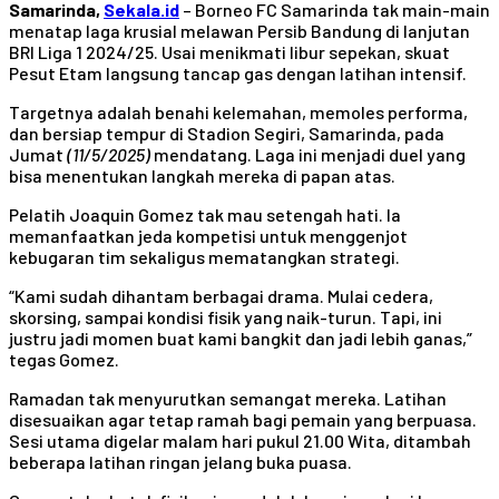
Samarinda,
Sekala.id
– Borneo FC Samarinda tak main-main
menatap laga krusial melawan Persib Bandung di lanjutan
BRI Liga 1 2024/25. Usai menikmati libur sepekan, skuat
Pesut Etam langsung tancap gas dengan latihan intensif.
Targetnya adalah benahi kelemahan, memoles performa,
dan bersiap tempur di Stadion Segiri, Samarinda, pada
Jumat
(11/5/2025)
mendatang. Laga ini menjadi duel yang
bisa menentukan langkah mereka di papan atas.
Pelatih Joaquin Gomez tak mau setengah hati. Ia
memanfaatkan jeda kompetisi untuk menggenjot
kebugaran tim sekaligus mematangkan strategi.
“Kami sudah dihantam berbagai drama. Mulai cedera,
skorsing, sampai kondisi fisik yang naik-turun. Tapi, ini
justru jadi momen buat kami bangkit dan jadi lebih ganas,”
tegas Gomez.
Ramadan tak menyurutkan semangat mereka. Latihan
disesuaikan agar tetap ramah bagi pemain yang berpuasa.
Sesi utama digelar malam hari pukul 21.00 Wita, ditambah
beberapa latihan ringan jelang buka puasa.