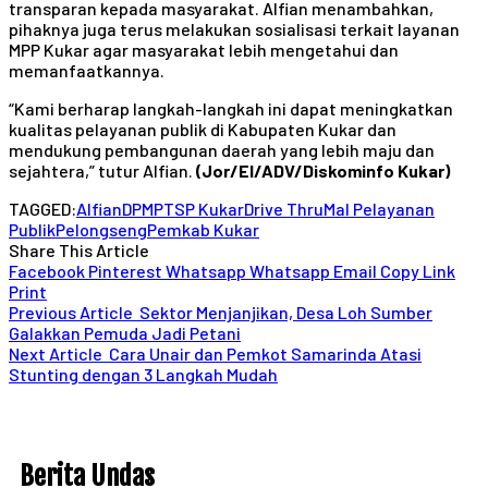
transparan kepada masyarakat. Alfian menambahkan,
pihaknya juga terus melakukan sosialisasi terkait layanan
MPP Kukar agar masyarakat lebih mengetahui dan
memanfaatkannya.
“Kami berharap langkah-langkah ini dapat meningkatkan
kualitas pelayanan publik di Kabupaten Kukar dan
mendukung pembangunan daerah yang lebih maju dan
sejahtera,” tutur Alfian.
(Jor/El/ADV/Diskominfo Kukar)
TAGGED:
Alfian
DPMPTSP Kukar
Drive Thru
Mal Pelayanan
Publik
Pelongseng
Pemkab Kukar
Share This Article
Facebook
Pinterest
Whatsapp
Whatsapp
Email
Copy Link
Print
Previous Article
Sektor Menjanjikan, Desa Loh Sumber
Galakkan Pemuda Jadi Petani
Next Article
Cara Unair dan Pemkot Samarinda Atasi
Stunting dengan 3 Langkah Mudah
Berita Undas