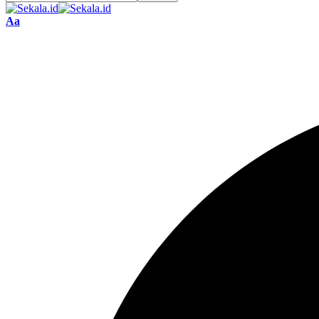
Font
Aa
Resizer