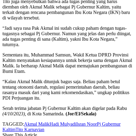
Tito juga menyebutkan bahwa ada tugas penting yang harus
diemban oleh Akmal Malik sebagai Pj Gubernur Kaltim, yaitu
terkait dengan rencana pembangunan Ibu Kota Negara (IKN) baru
di wilayah tersebut.
“Jadi saya rasa Pak Akmal ini sudah cukup paham dengan tugas-
tugasnya sebagai Pj Gubernur. Namun yang jelas dan perlu diingat,
ada tugas penting di sana (Kaltim), yakni Ibu Kota Negara,”
tuturnya.
Sementara itu, Muhammad Samsun, Wakil Ketua DPRD Provinsi
Kaltim menyatakan kesiapannya untuk bekerja sama dengan Akmal
Malik. Ia berharap Akmal Malik dapat memajukan pembangunan di
Bumi Etam.
“Kalau Akmal Malik ditunjuk bagus saja. Beliau paham betul
tentang otonomi daerah, regulasi pemerintahan daerah, beliau
rasanya masuk dari yang kami rekomendasikan,” ungkap politikus
PDI Perjuangan itu.
Serah terima jabatan Pj Gubernur Kaltim akan digelar pada Rabu
(4/10/2023),
di Kota Samarinda.
(Jor/El/Sekala)
TAGGED:
Akmal Malik
Hadi Mulyadi
Isran Noor
Pj Gubernur
Kaltim
Tito Karnavian
Share This Article