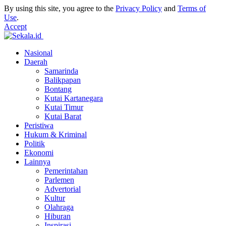
By using this site, you agree to the
Privacy Policy
and
Terms of
Use
.
Accept
Nasional
Daerah
Samarinda
Balikpapan
Bontang
Kutai Kartanegara
Kutai Timur
Kutai Barat
Peristiwa
Hukum & Kriminal
Politik
Ekonomi
Lainnya
Pemerintahan
Parlemen
Advertorial
Kultur
Olahraga
Hiburan
Inspirasi