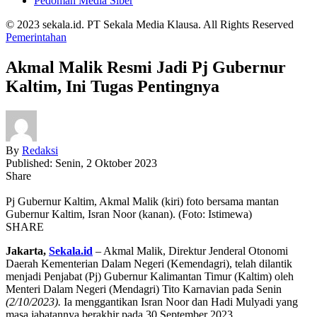
Pedoman Media Siber
© 2023 sekala.id. PT Sekala Media Klausa. All Rights Reserved
Pemerintahan
Akmal Malik Resmi Jadi Pj Gubernur
Kaltim, Ini Tugas Pentingnya
By
Redaksi
Published: Senin, 2 Oktober 2023
Share
Pj Gubernur Kaltim, Akmal Malik (kiri) foto bersama mantan
Gubernur Kaltim, Isran Noor (kanan). (Foto: Istimewa)
SHARE
Jakarta,
Sekala.id
– Akmal Malik, Direktur Jenderal Otonomi
Daerah Kementerian Dalam Negeri (Kemendagri), telah dilantik
menjadi Penjabat (Pj) Gubernur Kalimantan Timur (Kaltim) oleh
Menteri Dalam Negeri (Mendagri) Tito Karnavian pada Senin
(2/10/2023).
Ia menggantikan Isran Noor dan Hadi Mulyadi yang
masa jabatannya berakhir pada 30 September 2023.