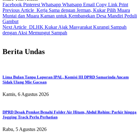
Facebook
Pinterest
Whatsapp
Whatsapp
Email
Copy Link
Print
Previous Article
Kerja Sama dengan Jerman, Kukar Pilih Muara
Muntai dan Muara Kaman untuk Kembangkan Desa Mandiri Peduli
Gambut
Next Article
DLHK Kukar Ajak Masyarakat Kurangi Sampah
dengan Aksi Memungut Sampah
Berita Undas
Lima Bulan Tanpa Laporan IPAL, Komisi III DPRD Samarinda Ancam
Sidak Ulang Mie Gacoan
Kamis, 6 Agustus 2026
DPRD Desak Pemkot Benahi Folder Air Hitam, Abdul Rohim: Parkir hingga
Jogging Track Perlu Perhatian
Rabu, 5 Agustus 2026