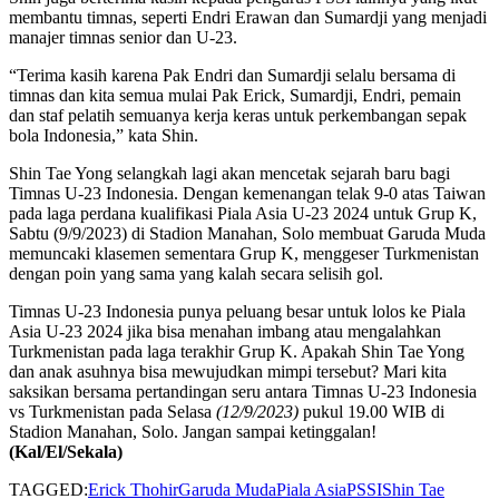
membantu timnas, seperti Endri Erawan dan Sumardji yang menjadi
manajer timnas senior dan U-23.
“Terima kasih karena Pak Endri dan Sumardji selalu bersama di
timnas dan kita semua mulai Pak Erick, Sumardji, Endri, pemain
dan staf pelatih semuanya kerja keras untuk perkembangan sepak
bola Indonesia,” kata Shin.
Shin Tae Yong selangkah lagi akan mencetak sejarah baru bagi
Timnas U-23 Indonesia. Dengan kemenangan telak 9-0 atas Taiwan
pada laga perdana kualifikasi Piala Asia U-23 2024 untuk Grup K,
Sabtu (9/9/2023) di Stadion Manahan, Solo membuat Garuda Muda
memuncaki klasemen sementara Grup K, menggeser Turkmenistan
dengan poin yang sama yang kalah secara selisih gol.
Timnas U-23 Indonesia punya peluang besar untuk lolos ke Piala
Asia U-23 2024 jika bisa menahan imbang atau mengalahkan
Turkmenistan pada laga terakhir Grup K. Apakah Shin Tae Yong
dan anak asuhnya bisa mewujudkan mimpi tersebut? Mari kita
saksikan bersama pertandingan seru antara Timnas U-23 Indonesia
vs Turkmenistan pada Selasa
(12/9/2023)
pukul 19.00 WIB di
Stadion Manahan, Solo. Jangan sampai ketinggalan!
(Kal/El/Sekala)
TAGGED:
Erick Thohir
Garuda Muda
Piala Asia
PSSI
Shin Tae