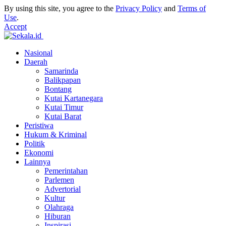
By using this site, you agree to the
Privacy Policy
and
Terms of
Use
.
Accept
Nasional
Daerah
Samarinda
Balikpapan
Bontang
Kutai Kartanegara
Kutai Timur
Kutai Barat
Peristiwa
Hukum & Kriminal
Politik
Ekonomi
Lainnya
Pemerintahan
Parlemen
Advertorial
Kultur
Olahraga
Hiburan
Inspirasi