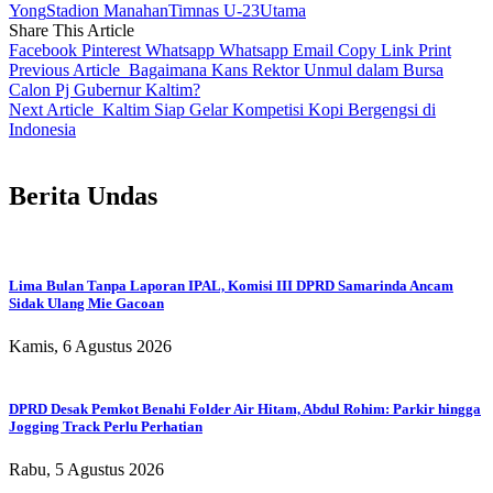
Yong
Stadion Manahan
Timnas U-23
Utama
Share This Article
Facebook
Pinterest
Whatsapp
Whatsapp
Email
Copy Link
Print
Previous Article
Bagaimana Kans Rektor Unmul dalam Bursa
Calon Pj Gubernur Kaltim?
Next Article
Kaltim Siap Gelar Kompetisi Kopi Bergengsi di
Indonesia
Berita Undas
Lima Bulan Tanpa Laporan IPAL, Komisi III DPRD Samarinda Ancam
Sidak Ulang Mie Gacoan
Kamis, 6 Agustus 2026
DPRD Desak Pemkot Benahi Folder Air Hitam, Abdul Rohim: Parkir hingga
Jogging Track Perlu Perhatian
Rabu, 5 Agustus 2026