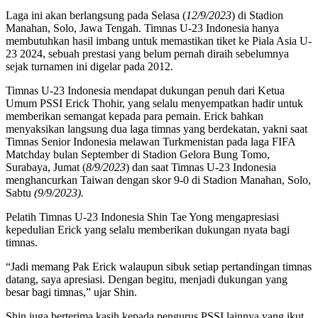
Laga ini akan berlangsung pada Selasa (
12/9/2023
) di Stadion
Manahan, Solo, Jawa Tengah. Timnas U-23 Indonesia hanya
membutuhkan hasil imbang untuk memastikan tiket ke Piala Asia U-
23 2024, sebuah prestasi yang belum pernah diraih sebelumnya
sejak turnamen ini digelar pada 2012.
Timnas U-23 Indonesia mendapat dukungan penuh dari Ketua
Umum PSSI Erick Thohir, yang selalu menyempatkan hadir untuk
memberikan semangat kepada para pemain. Erick bahkan
menyaksikan langsung dua laga timnas yang berdekatan, yakni saat
Timnas Senior Indonesia melawan Turkmenistan pada laga FIFA
Matchday bulan September di Stadion Gelora Bung Tomo,
Surabaya, Jumat (
8/9/2023
) dan saat Timnas U-23 Indonesia
menghancurkan Taiwan dengan skor 9-0 di Stadion Manahan, Solo,
Sabtu
(9/9/2023).
Pelatih Timnas U-23 Indonesia Shin Tae Yong mengapresiasi
kepedulian Erick yang selalu memberikan dukungan nyata bagi
timnas.
“Jadi memang Pak Erick walaupun sibuk setiap pertandingan timnas
datang, saya apresiasi. Dengan begitu, menjadi dukungan yang
besar bagi timnas,” ujar Shin.
Shin juga berterima kasih kepada pengurus PSSI lainnya yang ikut