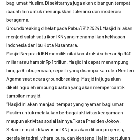
bagi umat Muslim. Di sekitarnya juga akan dibangun tempat
ibadah lain untuk menunjukkan toleransi dan moderasi
beragama.
Groundbreaking dihelat pada Rabu
(17/1/2024).
Masjid ini akan
menjadi salah satu ikon IKN yang menampilkan kekhasan
Indonesia dan Ibu Kota Nusantara.
Masjid Negara di IKN memiliki nilai konstruksi sebesar Rp 940
miliar atau hampir Rp 1 triliun. Masjid ini dapat menampung
hingga 61 ribu jemaah, seperti yang disampaikan oleh Menteri
Agama saat acara groundbreaking. Masjid ini juga akan
dikelilingi oleh embung buatan yang akan mempercantik
tampilan masjid.
“Masjid ini akan menjadi tempat yang nyaman bagi umat
Muslim untuk melakukan berbagai aktivitas keagamaan
maupun aktivitas sosial lainnya,” kata Presiden Jokowi.
Selain masjid, di kawasan IKN juga akan dibangun gereja,
gereja katedral, vihara, pura, dan klenteng. Hal ini bertujuan