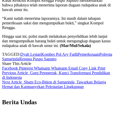
Kasat Reskrim Kompol Rengga Puspo Saputro membenarkan
bahwa pihaknya telah menerima laporan dugaan rudapaksa anak di
bawah umur itu.
“Kami sudah menerima laporannya. Ini masih dalam tahapan
pemeriksaan saksi dan mengumpulkan bukti,” singkat Kompol
Rengga.
Hingga saat ini, polisi masih melakukan penyelidikan lebih lanjut
dan mengumpulkan barang bukti untuk mengungkap dugaan kasus
rudapaksa anak di bawah umur ini.
(Mar/Mul/Sekala)
TAGGED:
Dyah Lestari
Kombes Pol Ary Fadli
Pemerkosaan
Polresta
Samarinda
Rengga Puspo Saputro
Share This Article
Facebook
Pinterest
Whatsapp
Whatsapp
Email
Copy Link
Print
Previous Article
Guru Penggerak, Kunci Transformasi Pendidikan
di Indonesia
Next Article
Sharp Eco-Bition di Samarinda, Tawarkan Belanja
Hemat dan Kampanyekan Pelestarian Lingkungan
Berita Undas