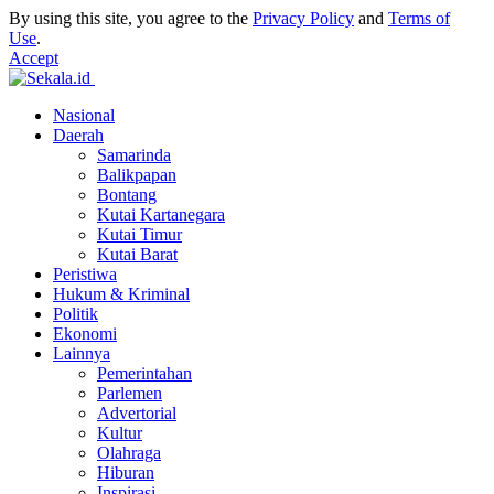
By using this site, you agree to the
Privacy Policy
and
Terms of
Use
.
Accept
Nasional
Daerah
Samarinda
Balikpapan
Bontang
Kutai Kartanegara
Kutai Timur
Kutai Barat
Peristiwa
Hukum & Kriminal
Politik
Ekonomi
Lainnya
Pemerintahan
Parlemen
Advertorial
Kultur
Olahraga
Hiburan
Inspirasi