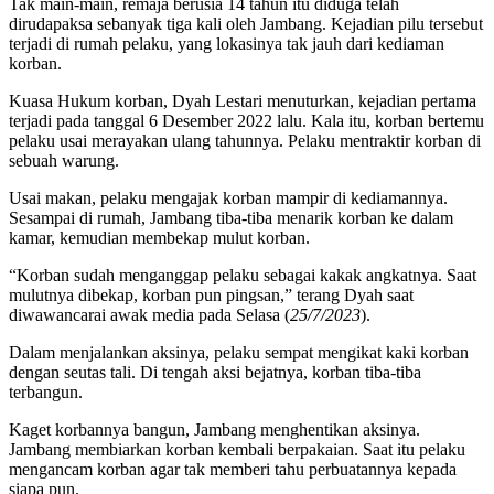
Tak main-main, remaja berusia 14 tahun itu diduga telah
dirudapaksa sebanyak tiga kali oleh Jambang. Kejadian pilu tersebut
terjadi di rumah pelaku, yang lokasinya tak jauh dari kediaman
korban.
Kuasa Hukum korban, Dyah Lestari menuturkan, kejadian pertama
terjadi pada tanggal 6 Desember 2022 lalu. Kala itu, korban bertemu
pelaku usai merayakan ulang tahunnya. Pelaku mentraktir korban di
sebuah warung.
Usai makan, pelaku mengajak korban mampir di kediamannya.
Sesampai di rumah, Jambang tiba-tiba menarik korban ke dalam
kamar, kemudian membekap mulut korban.
“Korban sudah menganggap pelaku sebagai kakak angkatnya. Saat
mulutnya dibekap, korban pun pingsan,” terang Dyah saat
diwawancarai awak media pada Selasa (
25/7/2023
).
Dalam menjalankan aksinya, pelaku sempat mengikat kaki korban
dengan seutas tali. Di tengah aksi bejatnya, korban tiba-tiba
terbangun.
Kaget korbannya bangun, Jambang menghentikan aksinya.
Jambang membiarkan korban kembali berpakaian. Saat itu pelaku
mengancam korban agar tak memberi tahu perbuatannya kepada
siapa pun.