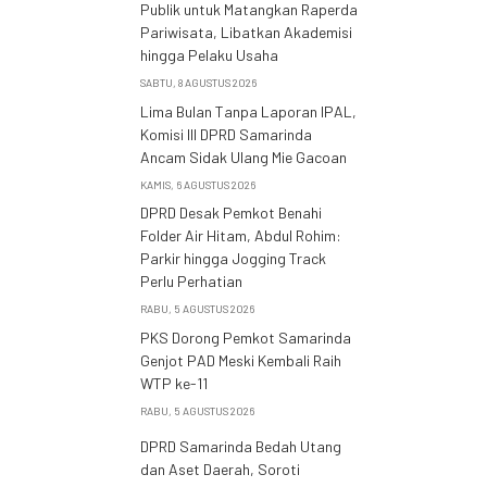
Publik untuk Matangkan Raperda
Pariwisata, Libatkan Akademisi
hingga Pelaku Usaha
SABTU, 8 AGUSTUS 2026
Lima Bulan Tanpa Laporan IPAL,
Komisi III DPRD Samarinda
Ancam Sidak Ulang Mie Gacoan
KAMIS, 6 AGUSTUS 2026
DPRD Desak Pemkot Benahi
Folder Air Hitam, Abdul Rohim:
Parkir hingga Jogging Track
Perlu Perhatian
RABU, 5 AGUSTUS 2026
PKS Dorong Pemkot Samarinda
Genjot PAD Meski Kembali Raih
WTP ke-11
RABU, 5 AGUSTUS 2026
DPRD Samarinda Bedah Utang
dan Aset Daerah, Soroti