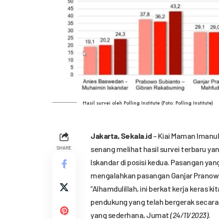
Hasil survei oleh Polling Institute (Foto: Polling Institute)
Jakarta,
Sekala.id
– Kiai Maman Imanul
senang melihat hasil survei terbaru
SHARE
Iskandar di posisi kedua. Pasangan yan
mengalahkan pasangan Ganjar Pranow
“Alhamdulillah, ini berkat kerja keras 
pendukung yang telah bergerak secara 
yang sederhana, Jumat
(24/11/2023).