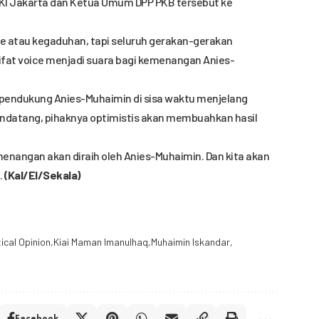
KI Jakarta dan Ketua Umum DPP PKB tersebut ke
e atau kegaduhan, tapi seluruh gerakan-gerakan
fat voice menjadi suara bagi kemenangan Anies-
endukung Anies-Muhaimin di sisa waktu menjelang
ndatang, pihaknya optimistis akan membuahkan hasil
kemenangan akan diraih oleh Anies-Muhaimin. Dan kita akan
.
(Kal/El/Sekala)
tical Opinion
Kiai Maman Imanulhaq
Muhaimin Iskandar
Facebook