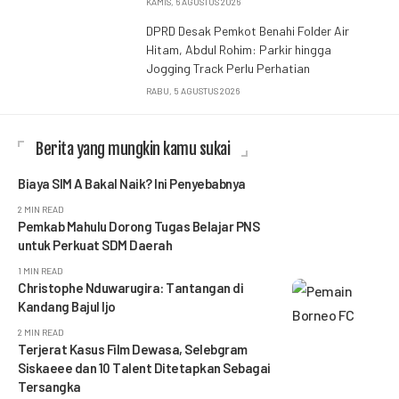
KAMIS, 6 AGUSTUS 2026
DPRD Desak Pemkot Benahi Folder Air
Hitam, Abdul Rohim: Parkir hingga
Jogging Track Perlu Perhatian
RABU, 5 AGUSTUS 2026
Berita yang mungkin kamu sukai
Biaya SIM A Bakal Naik? Ini Penyebabnya
2 MIN READ
Pemkab Mahulu Dorong Tugas Belajar PNS
untuk Perkuat SDM Daerah
1 MIN READ
Christophe Nduwarugira: Tantangan di
Kandang Bajul Ijo
2 MIN READ
Terjerat Kasus Film Dewasa, Selebgram
Siskaeee dan 10 Talent Ditetapkan Sebagai
Tersangka