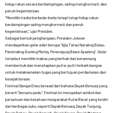
hidup rukun secara berdampingan, saling menghormati, dan
penuh kegembiraan.
“Memiliki tradisi berbeda-beda tetapi tetap hidup rukun
berdampingan saling menghormati dan penuh
kegembiraan,” ujar Presiden.
Sebagai bentuk penghargaan, Presiden Jokowi
mendapatkan gelar adat berupa “Ajiq Tatau Narakng Bulau,
Penimakng Sookng Matiiq, Penerajuuq Bawe Ayaakng”. Gelar
tersebut memiliki makna yang berhak dan berwenang
membentuk dan menetapkan putra-putri terbaik bangsa
untuk melaksanakan tugas yang bertujuan perdamaian dan
kesejahteraan.
Festival Dangai Ehau berasal dari bahasa Dayak Benuaq yang
berarti “bersatu padu”. Festival ini merupakan simbol dari
persatuan dan kesatuan masyarakat Kutai Barat yang terdiri
dari berbagai suku, seperti Dayak Benuaq, Dayak Tunjung,
Dayak Bahau, Dayak Kenyah, Dayak Kayan, Dayak Modang,