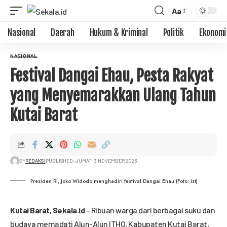
Aa
Nasional
Daerah
Hukum & Kriminal
Politik
Ekonomi
NASIONAL
Festival Dangai Ehau, Pesta Rakyat
yang Menyemarakkan Ulang Tahun
Kutai Barat
BY
REDAKSI
PUBLISHED: JUMAT, 3 NOVEMBER 2023
Presiden RI, Joko Widodo menghadiri festival Dangai Ehau (Foto: Ist)
Kutai Barat,
Sekala.id
– Ribuan warga dari berbagai suku dan
budaya memadati Alun-Alun ITHO, Kabupaten Kutai Barat,