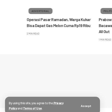
ADVERTORIAL
POLIT
Operasi Pasar Ramadan, Warga Kukar
Prabowo
Bisa Dapat Gas Melon Cuma Rp19 Ribu
Bacawap
All Out
2 MIN READ
1 MIN READ
By using this site, you agree to the
Privacy
Accept
Policy
and
Terms of Use
.