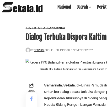
Nasional
Daerah
Peris
ADVERTORIAL
SAMARINDA
Dialog Terbuka Dispora Kalti
BY
REDAKSI
PUBLISHED: MINGGU, 5 NOVEMBER 2023
Kepala PPO Bidang Peningkatan Prestasi Dispora Kaltim (F
Samarinda,
Sekala.id
– Dinas Pemuda da
untuk berdialog secara terbuka dengan p
SHARE
kepemudaan, khususnya di bidang pengem
Kepala Bidang Pengembangan Pemuda, 