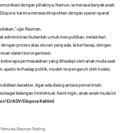
komunikasi dengan pihaknya. Namun, ia merasa banyak anak
spora, karena merasa direpotkan dengan syarat-syarat
silakan,” ujar Rasman.
 administrasi bukanlah untuk menyulitkan, melainkan
 dengan proses atau aturan yang ada. Ia berharap, dengan
wesan dalam berorganisasi.
 beberapa permasalahan yang dihadapi oleh anak muda saat
n, apatis terhadap politik, mudah terpengaruh oleh hoaks,
ndidikan karakter. Agar ada dialog antara pemerintah
agai kalangan intelektual. Kami ingin, anak-anak muda ini
or/El/ADV/Dispora Kaltim)
 Pemuda
Rasman Rading