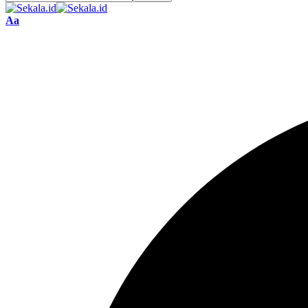
Font
Aa
Resizer