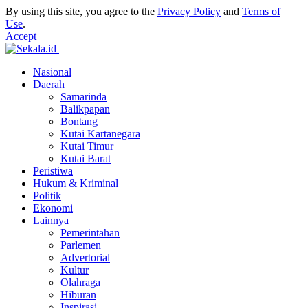
By using this site, you agree to the
Privacy Policy
and
Terms of
Use
.
Accept
Nasional
Daerah
Samarinda
Balikpapan
Bontang
Kutai Kartanegara
Kutai Timur
Kutai Barat
Peristiwa
Hukum & Kriminal
Politik
Ekonomi
Lainnya
Pemerintahan
Parlemen
Advertorial
Kultur
Olahraga
Hiburan
Inspirasi