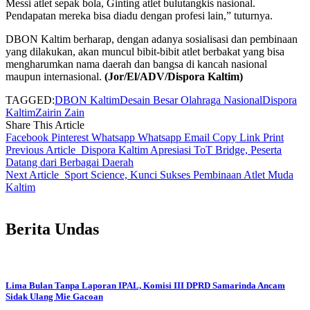
Messi atlet sepak bola, Ginting atlet bulutangkis nasional.
Pendapatan mereka bisa diadu dengan profesi lain,” tuturnya.
DBON Kaltim berharap, dengan adanya sosialisasi dan pembinaan
yang dilakukan, akan muncul bibit-bibit atlet berbakat yang bisa
mengharumkan nama daerah dan bangsa di kancah nasional
maupun internasional.
(Jor/El/ADV/Dispora Kaltim)
TAGGED:
DBON Kaltim
Desain Besar Olahraga Nasional
Dispora
Kaltim
Zairin Zain
Share This Article
Facebook
Pinterest
Whatsapp
Whatsapp
Email
Copy Link
Print
Previous Article
Dispora Kaltim Apresiasi ToT Bridge, Peserta
Datang dari Berbagai Daerah
Next Article
Sport Science, Kunci Sukses Pembinaan Atlet Muda
Kaltim
Berita Undas
Lima Bulan Tanpa Laporan IPAL, Komisi III DPRD Samarinda Ancam
Sidak Ulang Mie Gacoan