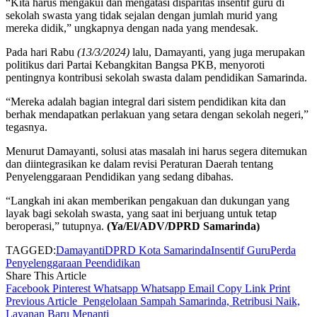
“Kita harus mengakui dan mengatasi disparitas insentif guru di
sekolah swasta yang tidak sejalan dengan jumlah murid yang
mereka didik,” ungkapnya dengan nada yang mendesak.
Pada hari Rabu
(13/3/2024)
lalu, Damayanti, yang juga merupakan
politikus dari Partai Kebangkitan Bangsa PKB, menyoroti
pentingnya kontribusi sekolah swasta dalam pendidikan Samarinda.
“Mereka adalah bagian integral dari sistem pendidikan kita dan
berhak mendapatkan perlakuan yang setara dengan sekolah negeri,”
tegasnya.
Menurut Damayanti, solusi atas masalah ini harus segera ditemukan
dan diintegrasikan ke dalam revisi Peraturan Daerah tentang
Penyelenggaraan Pendidikan yang sedang dibahas.
“Langkah ini akan memberikan pengakuan dan dukungan yang
layak bagi sekolah swasta, yang saat ini berjuang untuk tetap
beroperasi,” tutupnya.
(Ya/El/ADV/DPRD Samarinda)
TAGGED:
Damayanti
DPRD Kota Samarinda
Insentif Guru
Perda
Penyelenggaraan Peendidikan
Share This Article
Facebook
Pinterest
Whatsapp
Whatsapp
Email
Copy Link
Print
Previous Article
Pengelolaan Sampah Samarinda, Retribusi Naik,
Layanan Baru Menanti