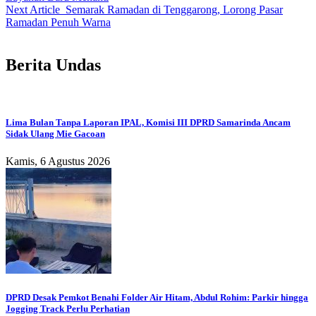
Next Article
Semarak Ramadan di Tenggarong, Lorong Pasar
Ramadan Penuh Warna
Berita Undas
Lima Bulan Tanpa Laporan IPAL, Komisi III DPRD Samarinda Ancam
Sidak Ulang Mie Gacoan
Kamis, 6 Agustus 2026
DPRD Desak Pemkot Benahi Folder Air Hitam, Abdul Rohim: Parkir hingga
Jogging Track Perlu Perhatian