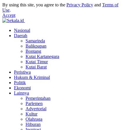
By using this site, you agree to the
Privacy Policy
and
Terms of
Use
.
Accept
Nasional
Daerah
Samarinda
Balikpapan
Bontang
Kutai Kartanegara
Kutai Timur
Kutai Barat
Peristiwa
Hukum & Kriminal
Politik
Ekonomi
Lainnya
Pemerintahan
Parlemen
Advertorial
Kultur
Olahraga
Hiburan
Inspirasi