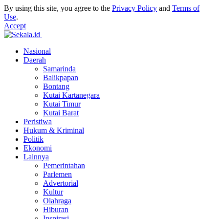
By using this site, you agree to the
Privacy Policy
and
Terms of
Use
.
Accept
Nasional
Daerah
Samarinda
Balikpapan
Bontang
Kutai Kartanegara
Kutai Timur
Kutai Barat
Peristiwa
Hukum & Kriminal
Politik
Ekonomi
Lainnya
Pemerintahan
Parlemen
Advertorial
Kultur
Olahraga
Hiburan
Inspirasi