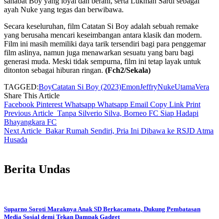
sahabat Boy yang loyal dan berani, serta Lukman Sardi sebagai
ayah Nuke yang tegas dan berwibawa.
Secara keseluruhan, film Catatan Si Boy adalah sebuah remake
yang berusaha mencari keseimbangan antara klasik dan modern.
Film ini masih memiliki daya tarik tersendiri bagi para penggemar
film aslinya, namun juga menawarkan sesuatu yang baru bagi
generasi muda. Meski tidak sempurna, film ini tetap layak untuk
ditonton sebagai hiburan ringan.
(Fch2/Sekala)
TAGGED:
Boy
Catatan Si Boy (2023)
Emon
Jeffry
Nuke
Utama
Vera
Share This Article
Facebook
Pinterest
Whatsapp
Whatsapp
Email
Copy Link
Print
Previous Article
Tanpa Silverio Silva, Borneo FC Siap Hadapi
Bhayangkara FC
Next Article
Bakar Rumah Sendiri, Pria Ini Dibawa ke RSJD Atma
Husada
Berita Undas
Suparno Soroti Maraknya Anak SD Berkacamata, Dukung Pembatasan
Media Sosial demi Tekan Dampak Gadget