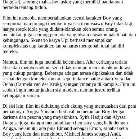
Daguise), seorang mahasiswi asing yang memiliki pandangan
berbeda tentang hidup.
Film ini mencoba mempertahankan esensi karakter Boy yang
sempurna, namun juga memberinya sisi manusiawi. Boy tidak lagi
hanya sosok idola yang diidam-idamkan oleh semua orang,
melainkan juga seorang pemuda yang bisa merasakan patah hati dan
kebingungan. Skenario karya Upi berhasil menampilkan
kompleksitas tiap karakter, tanpa harus mengubah total jati diri
mereka.
Namun, film ini juga memiliki kelemahan. Alur ceritanya terlalu
klise dan membosankan, serta tidak mampu memanfaatkan durasi
yang cukup panjang. Beberapa adegan terasa dipaksakan dan tidak
sesuai dengan konteks zaman, seperti dance battle antara Vera dan
Ocha (Carmela van der Kruk), saingan cintanya di kampus. Film ini
seolah ingin menunjukkan sisi modern, namun justru terlihat
ketinggalan zaman.
Di sisi lain, film ini didukung oleh akting yang memuaskan dari para
pemainnya. Angga Yunanda berhasil memerankan Boy dengan
karisma dan pesona yang meyakinkan. Syifa Hadju dan Alyssa
Daguise juga mampu menampilkan chemistry yang baik dengan
Angga. Selain itu, ada pula Elmand sebagai Emon, sahabat setia
Boy yang lucu dan menghibur, Michael James sebagai Andi,