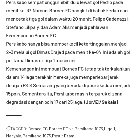
Persikabo sempat unggul lebih dulu lewat gol Pedro pada
menit ke-37. Namun, Borneo FC bangkit di babak kedua dan
mencetak tiga gol dalam waktu 20 menit. Felipe Cadenazzi,
Stefano Lilipaly, dan Adam Alis menjadi pahlawan
kemenangan Borneo FC.
Persikabo hanya bisa memperkecil ketertinggalan menjadi
2-3 melalui gol Dimas Drajad pada menit ke-84. Ini adalah gol
pertama Dimas di Liga 1 musim ini.
Kemenangan ini membuat Borneo FC tetap tak terkalahkan
dalam 14 laga terakhir. Mereka juga memperlebar jarak
dengan PSIS Semarang yang berada di posisi kedua menjadi
15 poin. Sementara itu, Persikabo masih terpuruk di zona
degradasi dengan poin 17 dari 25 laga.
(Jor/El/Sekala)
TAGGED:
Borneo FC
Borneo FC vs Persikabo 1973
Liga 1
Manyala
Persikabo 1973
Pesut Etam