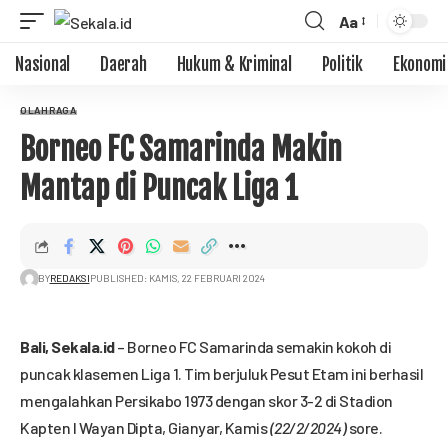
Aa
Nasional
Daerah
Hukum & Kriminal
Politik
Ekonomi
OLAHRAGA
Borneo FC Samarinda Makin
Mantap di Puncak Liga 1
BY
REDAKSI
PUBLISHED: KAMIS, 22 FEBRUARI 2024
Bali,
Sekala.id
– Borneo FC Samarinda semakin kokoh di
puncak klasemen Liga 1. Tim berjuluk Pesut Etam ini berhasil
mengalahkan Persikabo 1973 dengan skor 3-2 di Stadion
Kapten I Wayan Dipta, Gianyar, Kamis
(22/2/2024)
sore.