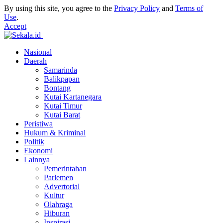
By using this site, you agree to the
Privacy Policy
and
Terms of
Use
.
Accept
Nasional
Daerah
Samarinda
Balikpapan
Bontang
Kutai Kartanegara
Kutai Timur
Kutai Barat
Peristiwa
Hukum & Kriminal
Politik
Ekonomi
Lainnya
Pemerintahan
Parlemen
Advertorial
Kultur
Olahraga
Hiburan
Inspirasi