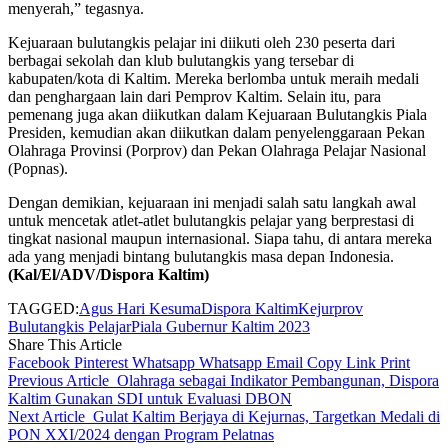
menyerah,” tegasnya.
Kejuaraan bulutangkis pelajar ini diikuti oleh 230 peserta dari
berbagai sekolah dan klub bulutangkis yang tersebar di
kabupaten/kota di Kaltim. Mereka berlomba untuk meraih medali
dan penghargaan lain dari Pemprov Kaltim. Selain itu, para
pemenang juga akan diikutkan dalam Kejuaraan Bulutangkis Piala
Presiden, kemudian akan diikutkan dalam penyelenggaraan Pekan
Olahraga Provinsi (Porprov) dan Pekan Olahraga Pelajar Nasional
(Popnas).
Dengan demikian, kejuaraan ini menjadi salah satu langkah awal
untuk mencetak atlet-atlet bulutangkis pelajar yang berprestasi di
tingkat nasional maupun internasional. Siapa tahu, di antara mereka
ada yang menjadi bintang bulutangkis masa depan Indonesia.
(Kal/El/ADV/Dispora Kaltim)
TAGGED:
Agus Hari Kesuma
Dispora Kaltim
Kejurprov
Bulutangkis Pelajar
Piala Gubernur Kaltim 2023
Share This Article
Facebook
Pinterest
Whatsapp
Whatsapp
Email
Copy Link
Print
Previous Article
Olahraga sebagai Indikator Pembangunan, Dispora
Kaltim Gunakan SDI untuk Evaluasi DBON
Next Article
Gulat Kaltim Berjaya di Kejurnas, Targetkan Medali di
PON XXI/2024 dengan Program Pelatnas