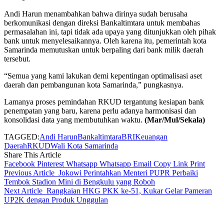
Andi Harun menambahkan bahwa dirinya sudah berusaha
berkomunikasi dengan direksi Bankaltimtara untuk membahas
permasalahan ini, tapi tidak ada upaya yang ditunjukkan oleh pihak
bank untuk menyelesaikannya. Oleh karena itu, pemerintah kota
Samarinda memutuskan untuk berpaling dari bank milik daerah
tersebut.
“Semua yang kami lakukan demi kepentingan optimalisasi aset
daerah dan pembangunan kota Samarinda,” pungkasnya.
Lamanya proses pemindahan RKUD tergantung kesiapan bank
penempatan yang baru, karena perlu adanya harmonisasi dan
konsolidasi data yang membutuhkan waktu.
(Mar/Mul/Sekala)
TAGGED:
Andi Harun
Bankaltimtara
BRI
Keuangan
Daerah
RKUD
Wali Kota Samarinda
Share This Article
Facebook
Pinterest
Whatsapp
Whatsapp
Email
Copy Link
Print
Previous Article
Jokowi Perintahkan Menteri PUPR Perbaiki
Tembok Stadion Mini di Bengkulu yang Roboh
Next Article
Rangkaian HKG PKK ke-51, Kukar Gelar Pameran
UP2K dengan Produk Unggulan