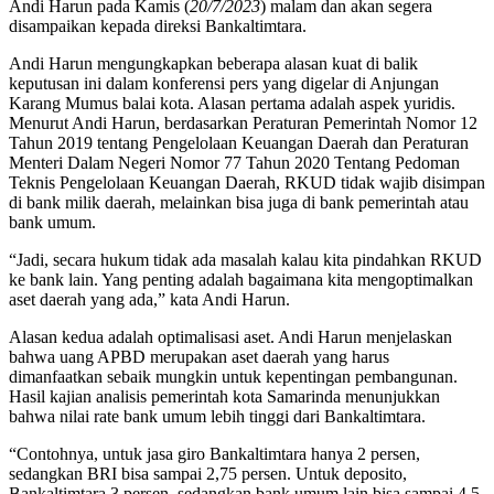
Andi Harun pada Kamis (
20/7/2023
) malam dan akan segera
disampaikan kepada direksi Bankaltimtara.
Andi Harun mengungkapkan beberapa alasan kuat di balik
keputusan ini dalam konferensi pers yang digelar di Anjungan
Karang Mumus balai kota. Alasan pertama adalah aspek yuridis.
Menurut Andi Harun, berdasarkan Peraturan Pemerintah Nomor 12
Tahun 2019 tentang Pengelolaan Keuangan Daerah dan Peraturan
Menteri Dalam Negeri Nomor 77 Tahun 2020 Tentang Pedoman
Teknis Pengelolaan Keuangan Daerah, RKUD tidak wajib disimpan
di bank milik daerah, melainkan bisa juga di bank pemerintah atau
bank umum.
“Jadi, secara hukum tidak ada masalah kalau kita pindahkan RKUD
ke bank lain. Yang penting adalah bagaimana kita mengoptimalkan
aset daerah yang ada,” kata Andi Harun.
Alasan kedua adalah optimalisasi aset. Andi Harun menjelaskan
bahwa uang APBD merupakan aset daerah yang harus
dimanfaatkan sebaik mungkin untuk kepentingan pembangunan.
Hasil kajian analisis pemerintah kota Samarinda menunjukkan
bahwa nilai rate bank umum lebih tinggi dari Bankaltimtara.
“Contohnya, untuk jasa giro Bankaltimtara hanya 2 persen,
sedangkan BRI bisa sampai 2,75 persen. Untuk deposito,
Bankaltimtara 3 persen, sedangkan bank umum lain bisa sampai 4,5