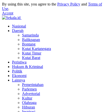
By using this site, you agree to the
Privacy Policy
and
Terms of
Use
.
Accept
Nasional
Daerah
Samarinda
Balikpapan
Bontang
Kutai Kartanegara
Kutai Timur
Kutai Barat
Peristiwa
Hukum & Kriminal
Politik
Ekonomi
Lainnya
Pemerintahan
Parlemen
Advertorial
Kultur
Olahraga
Hiburan
Inspirasi