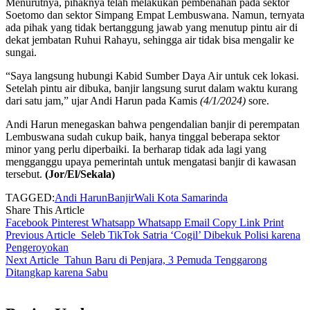
Menurutnya, pihaknya telah melakukan pembenahan pada sektor
Soetomo dan sektor Simpang Empat Lembuswana. Namun, ternyata
ada pihak yang tidak bertanggung jawab yang menutup pintu air di
dekat jembatan Ruhui Rahayu, sehingga air tidak bisa mengalir ke
sungai.
“Saya langsung hubungi Kabid Sumber Daya Air untuk cek lokasi.
Setelah pintu air dibuka, banjir langsung surut dalam waktu kurang
dari satu jam,” ujar Andi Harun pada Kamis
(4/1/2024)
sore.
Andi Harun menegaskan bahwa pengendalian banjir di perempatan
Lembuswana sudah cukup baik, hanya tinggal beberapa sektor
minor yang perlu diperbaiki. Ia berharap tidak ada lagi yang
mengganggu upaya pemerintah untuk mengatasi banjir di kawasan
tersebut.
(Jor/El/Sekala)
TAGGED:
Andi Harun
Banjir
Wali Kota Samarinda
Share This Article
Facebook
Pinterest
Whatsapp
Whatsapp
Email
Copy Link
Print
Previous Article
Seleb TikTok Satria ‘Cogil’ Dibekuk Polisi karena
Pengeroyokan
Next Article
Tahun Baru di Penjara, 3 Pemuda Tenggarong
Ditangkap karena Sabu