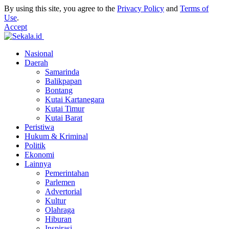
By using this site, you agree to the
Privacy Policy
and
Terms of
Use
.
Accept
Nasional
Daerah
Samarinda
Balikpapan
Bontang
Kutai Kartanegara
Kutai Timur
Kutai Barat
Peristiwa
Hukum & Kriminal
Politik
Ekonomi
Lainnya
Pemerintahan
Parlemen
Advertorial
Kultur
Olahraga
Hiburan
Inspirasi