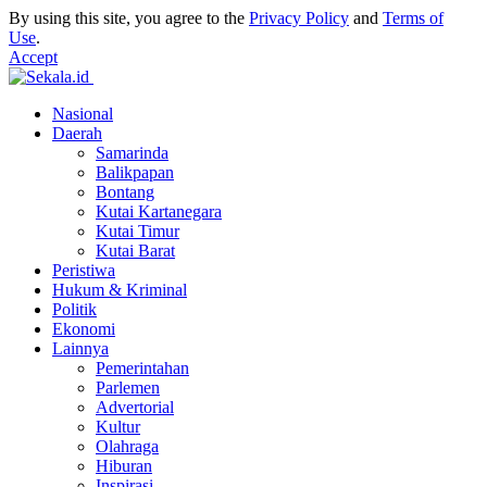
By using this site, you agree to the
Privacy Policy
and
Terms of
Use
.
Accept
Nasional
Daerah
Samarinda
Balikpapan
Bontang
Kutai Kartanegara
Kutai Timur
Kutai Barat
Peristiwa
Hukum & Kriminal
Politik
Ekonomi
Lainnya
Pemerintahan
Parlemen
Advertorial
Kultur
Olahraga
Hiburan
Inspirasi