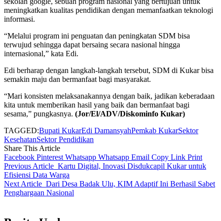
sekolah google, sebuah program nasional yang bertujuan untuk
meningkatkan kualitas pendidikan dengan memanfaatkan teknologi
informasi.
“Melalui program ini penguatan dan peningkatan SDM bisa
terwujud sehingga dapat bersaing secara nasional hingga
internasional,” kata Edi.
Edi berharap dengan langkah-langkah tersebut, SDM di Kukar bisa
semakin maju dan bermanfaat bagi masyarakat.
“Mari konsisten melaksanakannya dengan baik, jadikan keberadaan
kita untuk memberikan hasil yang baik dan bermanfaat bagi
sesama,” pungkasnya.
(Jor/El/ADV/Diskominfo Kukar)
TAGGED:
Bupati Kukar
Edi Damansyah
Pemkab Kukar
Sektor
Kesehatan
Sektor Pendidikan
Share This Article
Facebook
Pinterest
Whatsapp
Whatsapp
Email
Copy Link
Print
Previous Article
Kartu Digital, Inovasi Disdukcapil Kukar untuk
Efisiensi Data Warga
Next Article
Dari Desa Badak Ulu, KIM Adaptif Ini Berhasil Sabet
Penghargaan Nasional