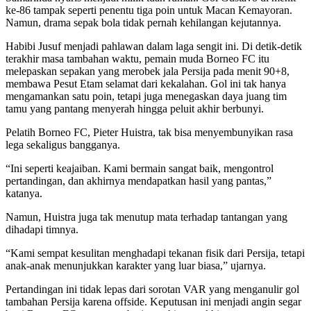
ke-86 tampak seperti penentu tiga poin untuk Macan Kemayoran.
Namun, drama sepak bola tidak pernah kehilangan kejutannya.
Habibi Jusuf menjadi pahlawan dalam laga sengit ini. Di detik-detik
terakhir masa tambahan waktu, pemain muda Borneo FC itu
melepaskan sepakan yang merobek jala Persija pada menit 90+8,
membawa Pesut Etam selamat dari kekalahan. Gol ini tak hanya
mengamankan satu poin, tetapi juga menegaskan daya juang tim
tamu yang pantang menyerah hingga peluit akhir berbunyi.
Pelatih Borneo FC, Pieter Huistra, tak bisa menyembunyikan rasa
lega sekaligus bangganya.
“Ini seperti keajaiban. Kami bermain sangat baik, mengontrol
pertandingan, dan akhirnya mendapatkan hasil yang pantas,”
katanya.
Namun, Huistra juga tak menutup mata terhadap tantangan yang
dihadapi timnya.
“Kami sempat kesulitan menghadapi tekanan fisik dari Persija, tetapi
anak-anak menunjukkan karakter yang luar biasa,” ujarnya.
Pertandingan ini tidak lepas dari sorotan VAR yang menganulir gol
tambahan Persija karena offside. Keputusan ini menjadi angin segar