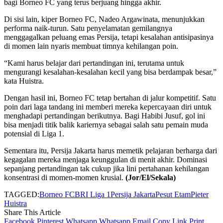
bagi Borneo FC yang terus berjuang hingga akhir.
Di sisi lain, kiper Borneo FC, Nadeo Argawinata, menunjukkan
performa naik-turun. Satu penyelamatan gemilangnya
menggagalkan peluang emas Persija, tetapi kesalahan antisipasinya
di momen lain nyaris membuat timnya kehilangan poin.
“Kami harus belajar dari pertandingan ini, terutama untuk
mengurangi kesalahan-kesalahan kecil yang bisa berdampak besar,”
kata Huistra.
Dengan hasil ini, Borneo FC tetap bertahan di jalur kompetitif. Satu
poin dari laga tandang ini memberi mereka kepercayaan diri untuk
menghadapi pertandingan berikutnya. Bagi Habibi Jusuf, gol ini
bisa menjadi titik balik kariernya sebagai salah satu pemain muda
potensial di Liga 1.
Sementara itu, Persija Jakarta harus memetik pelajaran berharga dari
kegagalan mereka menjaga keunggulan di menit akhir. Dominasi
sepanjang pertandingan tak cukup jika lini pertahanan kehilangan
konsentrasi di momen-momen krusial.
(Jor/El/Sekala)
TAGGED:
Borneo FC
BRI Liga 1
Persija Jakarta
Pesut Etam
Pieter
Huistra
Share This Article
Facebook
Pinterest
Whatsapp
Whatsapp
Email
Copy Link
Print