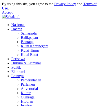
By using this site, you agree to the
Privacy Policy
and
Terms of
Use
.
Accept
Nasional
Daerah
Samarinda
Balikpapan
Bontang
Kutai Kartanegara
Kutai Timur
Kutai Barat
Peristiwa
Hukum & Kriminal
Politik
Ekonomi
Lainnya
Pemerintahan
Parlemen
Advertorial
Kultur
Olahraga
Hiburan
Inspirasi