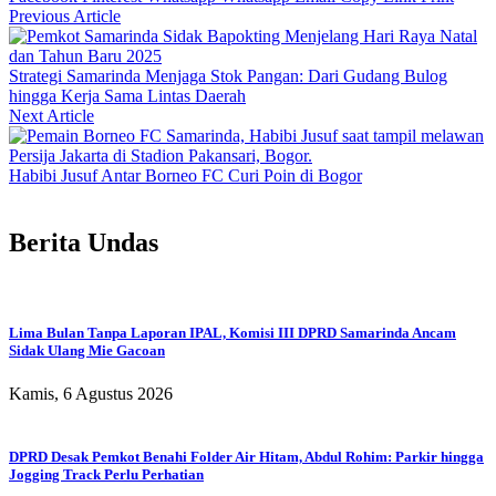
Previous Article
Strategi Samarinda Menjaga Stok Pangan: Dari Gudang Bulog
hingga Kerja Sama Lintas Daerah
Next Article
Habibi Jusuf Antar Borneo FC Curi Poin di Bogor
Berita Undas
Lima Bulan Tanpa Laporan IPAL, Komisi III DPRD Samarinda Ancam
Sidak Ulang Mie Gacoan
Kamis, 6 Agustus 2026
DPRD Desak Pemkot Benahi Folder Air Hitam, Abdul Rohim: Parkir hingga
Jogging Track Perlu Perhatian