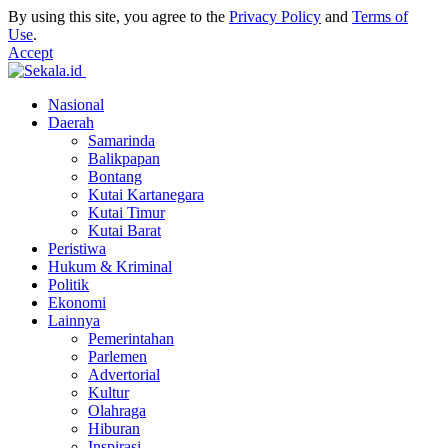
By using this site, you agree to the
Privacy Policy
and
Terms of
Use
.
Accept
Nasional
Daerah
Samarinda
Balikpapan
Bontang
Kutai Kartanegara
Kutai Timur
Kutai Barat
Peristiwa
Hukum & Kriminal
Politik
Ekonomi
Lainnya
Pemerintahan
Parlemen
Advertorial
Kultur
Olahraga
Hiburan
Inspirasi