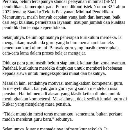
Pertama, belum tercapainya standar pelayanan minimal (SPM)
pendidikan. Ia merujuk pada Permendikbudristek Nomor 32 Tahun
2022 tentang Standar Teknis Pelayanan Minimal Pendidikan.
Menurutnya, masih banyak capaian yang jauh dari harapan, baik
dari segi kualitas, pemerataan layanan, maupun jumlah dan kualitas
pendidik dan tenaga kependidikan.
Selanjutnya, belum optimalnya penerapan kurikulum merdeka. Ia
mengatakan, masih ada guru yang belum memahami konteks
penerapan kurikulum ini. Banyak guru yang masih menerapkan
cara-cara lama dalam proses belajar mengajar.
Diduga para guru masih belum siap untuk keluar dari zona nyaman.
Padahal, kurikulum merdeka ditujukan untuk memberi kebebasan
kepada siswa untuk mengeksplorasi minat dan bakatnya.
Masalah lain, rendahnya motivasi meningkatkan kompetensi guru.
Ia menyebutkan, banyak guru-guru yang sudah mendekati usia
pensiun. Hal ini menjadi alasan yang klasik ketika diminta untuk
meningkatkan kompetensi. Masalahnya, tidak sedikit jumlah guru di
Kukar yang menjelang masa pensiun.
“Tidak mungkin mesti terus menunggu, sementara, bukan perkara
mudah merekrut guru baru,” sebutnya.
Selanjutnya, kurang memadainya infrastruktur sekolah. Ia