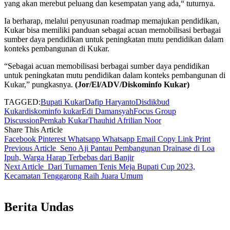
yang akan merebut peluang dan kesempatan yang ada,“ tuturnya.
Ia berharap, melalui penyusunan roadmap memajukan pendidikan,
Kukar bisa memiliki panduan sebagai acuan memobilisasi berbagai
sumber daya pendidikan untuk peningkatan mutu pendidikan dalam
konteks pembangunan di Kukar.
“Sebagai acuan memobilisasi berbagai sumber daya pendidikan
untuk peningkatan mutu pendidikan dalam konteks pembangunan di
Kukar,” pungkasnya.
(Jor/El/ADV/Diskominfo Kukar)
TAGGED:
Bupati Kukar
Dafip Haryanto
Disdikbud
Kukar
diskominfo kukar
Edi Damansyah
Focus Group
Discussion
Pemkab Kukar
Thauhid Afrilian Noor
Share This Article
Facebook
Pinterest
Whatsapp
Whatsapp
Email
Copy Link
Print
Previous Article
Seno Aji Pantau Pembangunan Drainase di Loa
Ipuh, Warga Harap Terbebas dari Banjir
Next Article
Dari Turnamen Tenis Meja Bupati Cup 2023,
Kecamatan Tenggarong Raih Juara Umum
Berita Undas