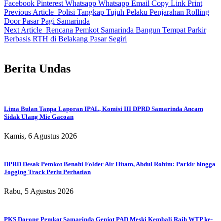
Facebook
Pinterest
Whatsapp
Whatsapp
Email
Copy Link
Print
Previous Article
Polisi Tangkap Tujuh Pelaku Penjarahan Rolling
Door Pasar Pagi Samarinda
Next Article
Rencana Pemkot Samarinda Bangun Tempat Parkir
Berbasis RTH di Belakang Pasar Segiri
Berita Undas
Lima Bulan Tanpa Laporan IPAL, Komisi III DPRD Samarinda Ancam
Sidak Ulang Mie Gacoan
Kamis, 6 Agustus 2026
DPRD Desak Pemkot Benahi Folder Air Hitam, Abdul Rohim: Parkir hingga
Jogging Track Perlu Perhatian
Rabu, 5 Agustus 2026
PKS Dorong Pemkot Samarinda Genjot PAD Meski Kembali Raih WTP ke-