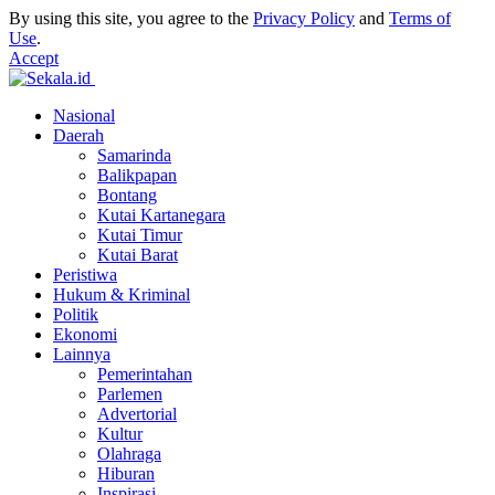
By using this site, you agree to the
Privacy Policy
and
Terms of
Use
.
Accept
Nasional
Daerah
Samarinda
Balikpapan
Bontang
Kutai Kartanegara
Kutai Timur
Kutai Barat
Peristiwa
Hukum & Kriminal
Politik
Ekonomi
Lainnya
Pemerintahan
Parlemen
Advertorial
Kultur
Olahraga
Hiburan
Inspirasi