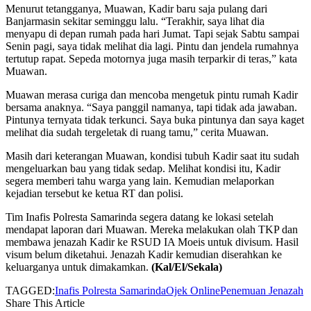
Menurut tetangganya, Muawan, Kadir baru saja pulang dari
Banjarmasin sekitar seminggu lalu. “Terakhir, saya lihat dia
menyapu di depan rumah pada hari Jumat. Tapi sejak Sabtu sampai
Senin pagi, saya tidak melihat dia lagi. Pintu dan jendela rumahnya
tertutup rapat. Sepeda motornya juga masih terparkir di teras,” kata
Muawan.
Muawan merasa curiga dan mencoba mengetuk pintu rumah Kadir
bersama anaknya. “Saya panggil namanya, tapi tidak ada jawaban.
Pintunya ternyata tidak terkunci. Saya buka pintunya dan saya kaget
melihat dia sudah tergeletak di ruang tamu,” cerita Muawan.
Masih dari keterangan Muawan, kondisi tubuh Kadir saat itu sudah
mengeluarkan bau yang tidak sedap. Melihat kondisi itu, Kadir
segera memberi tahu warga yang lain. Kemudian melaporkan
kejadian tersebut ke ketua RT dan polisi.
Tim Inafis Polresta Samarinda segera datang ke lokasi setelah
mendapat laporan dari Muawan. Mereka melakukan olah TKP dan
membawa jenazah Kadir ke RSUD IA Moeis untuk divisum. Hasil
visum belum diketahui. Jenazah Kadir kemudian diserahkan ke
keluarganya untuk dimakamkan.
(Kal/El/Sekala)
TAGGED:
Inafis Polresta Samarinda
Ojek Online
Penemuan Jenazah
Share This Article