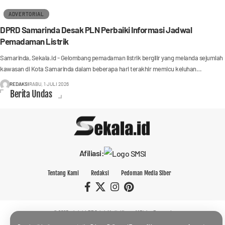
ADVERTORIAL
DPRD Samarinda Desak PLN Perbaiki Informasi Jadwal
Pemadaman Listrik
Samarinda, Sekala.id - Gelombang pemadaman listrik bergilir yang melanda sejumlah
kawasan di Kota Samarinda dalam beberapa hari terakhir memicu keluhan…
REDAKSI
RABU, 1 JULI 2026
Berita Undas
Afiliasi:
Tentang Kami
Redaksi
Pedoman Media Siber
© 2023 sekala.id.
PT Sekala Media Klausa.
All Rights Reserved